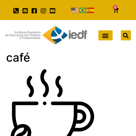
0
café