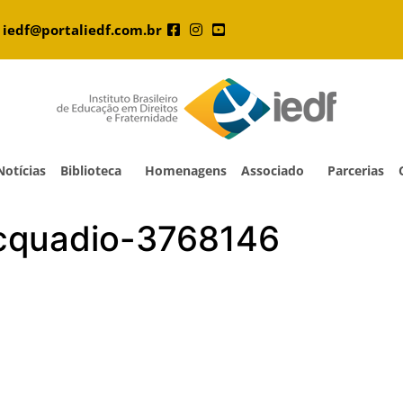
iedf@portaliedf.com.br
Notícias
Biblioteca
Homenagens
Associado
Parcerias
acquadio-3768146