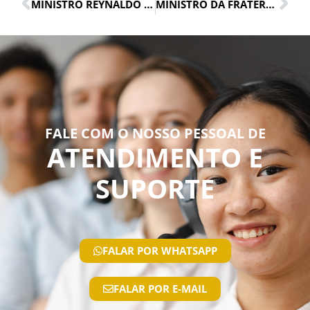
MINISTRO REYNALDO SOARES DA FONSECA FAZ ABERTURA DO II CONGRESSO DO IEDF – INSTITUTO BRASILEIRO DE EDUCAÇÃO EM DIREITOS E FRATERNIDADE. VII SEMINÁRIO DO GRUPO COMUNHÃO E DIREITO DO CENTRO- OESTE.
MINISTRO DA FRATERNIDADE – REYNADO SOARES DA FONSECA
FALE COM O NOSSO PESSOAL DE
ATENDIMENTO E
SUPORTE
FALAR POR WHATSAPP
FALAR POR E-MAIL